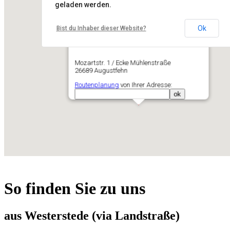
geladen werden.
Ok
Kleintierpraxis in Augustfehn
Bist du Inhaber dieser Website?
Mozartstr. 1 / Ecke Mühlenstraße
26689 Augustfehn
Routenplanung
von Ihrer Adresse:
So finden Sie zu uns
aus Westerstede (via Landstraße)